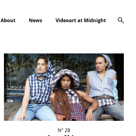
s
About
News
Videoart at Midnight
N° 28